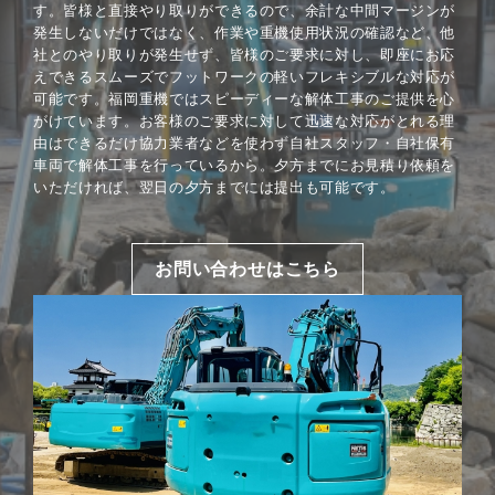
す。皆様と直接やり取りができるので、余計な中間マージンが
発生しないだけではなく、作業や重機使用状況の確認など、他
社とのやり取りが発生せず、皆様のご要求に対し、即座にお応
えできるスムーズでフットワークの軽いフレキシブルな対応が
可能です。福岡重機ではスピーディーな解体工事のご提供を心
がけています。お客様のご要求に対して迅速な対応がとれる理
由はできるだけ協力業者などを使わず自社スタッフ・自社保有
車両で解体工事を行っているから。夕方までにお見積り依頼を
いただければ、翌日の夕方までには提出も可能です。
お問い合わせはこちら