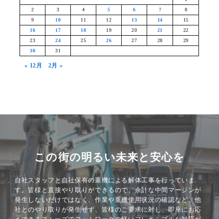
2
3
4
5
6
7
8
9
10
11
12
13
14
15
16
17
18
19
20
21
22
23
24
25
26
27
28
29
30
31
« 12月
2月 »
この街の明るい未来と安心を
自社スタッフと自社保有の重機による解体工事を行っていま
す。皆様と直接やり取りができるので、余計な中間マージンが
発生しないだけではなく、作業や重機使用状況の確認など、他
社とのやり取りが発生せず、皆様のご要求に対し、即座にお応