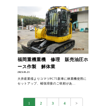
福岡重機重機 修理 販売油圧ホ
ース作製 解体業
2023.01.21
大井産業様よりコマツPC75新車に林業機使用に
セットアップ、補強溶接のご依頼があ…
1
2
3
4
>