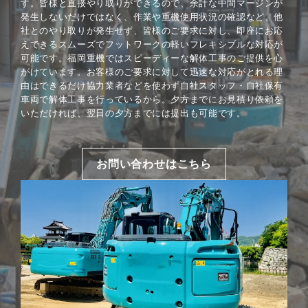
す。皆様と直接やり取りができるので、余計な中間マージンが
発生しないだけではなく、作業や重機使用状況の確認など、他
社とのやり取りが発生せず、皆様のご要求に対し、即座にお応
えできるスムーズでフットワークの軽いフレキシブルな対応が
可能です。福岡重機ではスピーディーな解体工事のご提供を心
がけています。お客様のご要求に対して迅速な対応がとれる理
由はできるだけ協力業者などを使わず自社スタッフ・自社保有
車両で解体工事を行っているから。夕方までにお見積り依頼を
いただければ、翌日の夕方までには提出も可能です。
お問い合わせはこちら