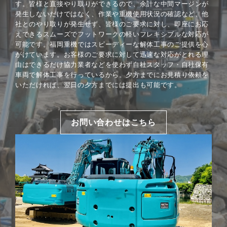
す。皆様と直接やり取りができるので、余計な中間マージンが
発生しないだけではなく、作業や重機使用状況の確認など、他
社とのやり取りが発生せず、皆様のご要求に対し、即座にお応
えできるスムーズでフットワークの軽いフレキシブルな対応が
可能です。福岡重機ではスピーディーな解体工事のご提供を心
がけています。お客様のご要求に対して迅速な対応がとれる理
由はできるだけ協力業者などを使わず自社スタッフ・自社保有
車両で解体工事を行っているから。夕方までにお見積り依頼を
いただければ、翌日の夕方までには提出も可能です。
お問い合わせはこちら