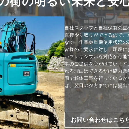
の街の明るい未来と安
自社スタッフと自社保有の重
直接やり取りができるので、
なく、作業や重機使用状況の
皆様のご要求に対し、即座に
いフレキシブルな対応が可能
事のご提供を心がけています
れる理由はできるだけ協力業
両で解体工事を行っているか
ば、翌日の夕方までには提出
お問い合わせはこち