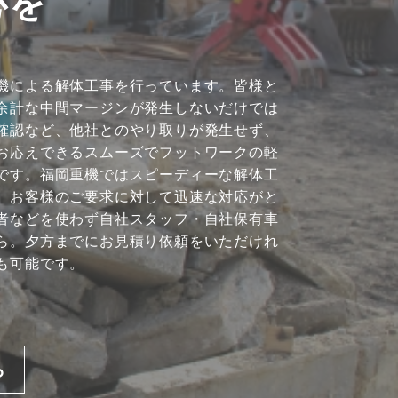
心を
機による解体工事を行っています。皆様と
余計な中間マージンが発生しないだけでは
確認など、他社とのやり取りが発生せず、
お応えできるスムーズでフットワークの軽
です。福岡重機ではスピーディーな解体工
。お客様のご要求に対して迅速な対応がと
者などを使わず自社スタッフ・自社保有車
ら。夕方までにお見積り依頼をいただけれ
も可能です。
ら